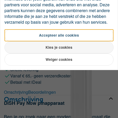
partners voor social media, adverteren en analyse. Deze
DISH Pay Now pinapparaat – snel, veilig en volledig
partners kunnen deze gegevens combineren met andere
draadloos. Geen maandelijkse tarieven.
informatie die je aan ze hebt verstrekt of die ze hebben
verzameld op basis van jouw gebruik van hun services.
€
39,00
*
per stuk
Accepteer alle cookies
Bestellen
Kies je cookies
Weiger cookies
Altijd de beste service
Snelle levering
Vanaf € 65,- geen verzendkosten
Betaal met iDeal
Omschrijving
Beoordelingen
Omschrijving
DISH Pay Now pinapparaat
Ben je op zoek naar een moderne pinautomaat die