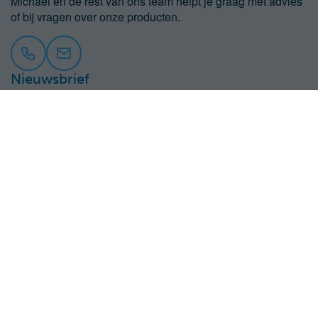
Michael en de rest van ons team helpt je graag met advies
of bij vragen over onze producten.
Nieuwsbrief
Meld je aan voor onze nieuwsbrief en blijf op de hoogte
van actuele aanbiedingen.
Inschrijven
Assortiment
Klantenservice
Contact